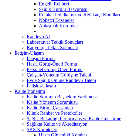
Engelli Rehberi
Sağlık Kurulu Başvurusu
Refakat Politikamız ve Refakatçi Kuralları
Nöbetçi Eczaneler
Anlaşmalı Kurumlar
Randevu Al
Laboratuvar Tetkik Sonuçları
Radyoloji Tetkik Sonuçları
İletişim-Ulaşım
İletişim Formu
Hasta Görüş-Öneri Formu
Personel Görüş-Öneri Formu
Çalışan-Yönetim Görüşme Talebi
Evde Sağlık Online Randevu Talebi
İletişim-Ulaşım
Kalite Yönetimi
Kalite Sorumlu Başhekim Yardımcısı
Kalite Yönetim Sorumlusu
Kalite Birimi Çalışanları
Klinik Rehber ve Protokoller
Sağlık Bakanlığı Performans ve Kalite Geliştirme
Sağlıkta Kalite ve Akreditasyon
SKS Komiteleri
Hasta Güvenliği Komitesi