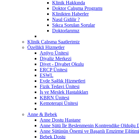
Klinik Hakkında
Doktor Çalışma Programı
Klinikten Haberler
Nasıl Gidilir ?
Sıkça Sorulan Sorular
Doktorlarımız
Klinik Çalışma Saatlerimiz
Özellikli Hizmetler
Anjiyo Ünitesi
Diyaliz Merkezi
Diyet - Diyabet Okulu
ERCP Ünitesi
ESWL
Evde Sağlık Hizmetleri
Fizik Tedavi Ünitesi
İş ve Meslek Hastalıkları
KBRN Ünitesi
Kemoterapi Ünitesi
Anne & Bebek
Anne Dostu Hastane
Anne Sütü İle Beslenmenin Kontrendike Olduğu 
Anne Sütünün Önemi ve Başarılı Emzirme Eğitim
Bebek Dostu