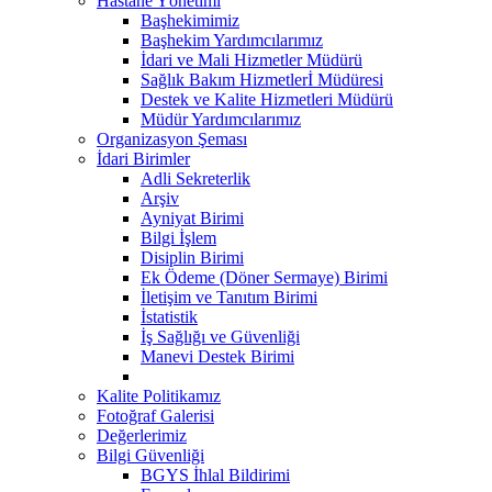
Hastane Yönetimi
Başhekimimiz
Başhekim Yardımcılarımız
İdari ve Mali Hizmetler Müdürü
Sağlık Bakım Hizmetlerİ Müdüresi
Destek ve Kalite Hizmetleri Müdürü
Müdür Yardımcılarımız
Organizasyon Şeması
İdari Birimler
Adli Sekreterlik
Arşiv
Ayniyat Birimi
Bilgi İşlem
Disiplin Birimi
Ek Ödeme (Döner Sermaye) Birimi
İletişim ve Tanıtım Birimi
İstatistik
İş Sağlığı ve Güvenliği
Manevi Destek Birimi
Kalite Politikamız
Fotoğraf Galerisi
Değerlerimiz
Bilgi Güvenliği
BGYS İhlal Bildirimi