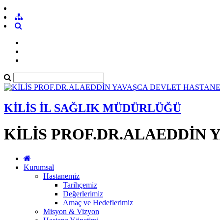
KİLİS İL SAĞLIK MÜDÜRLÜĞÜ
KİLİS PROF.DR.ALAEDDİN 
Kurumsal
Hastanemiz
Tarihçemiz
Değerlerimiz
Amaç ve Hedeflerimiz
Misyon & Vizyon