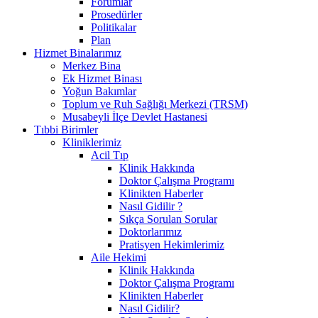
Forumlar
Prosedürler
Politikalar
Plan
Hizmet Binalarımız
Merkez Bina
Ek Hizmet Binası
Yoğun Bakımlar
Toplum ve Ruh Sağlığı Merkezi (TRSM)
Musabeyli İlçe Devlet Hastanesi
Tıbbi Birimler
Kliniklerimiz
Acil Tıp
Klinik Hakkında
Doktor Çalışma Programı
Klinikten Haberler
Nasıl Gidilir ?
Sıkça Sorulan Sorular
Doktorlarımız
Pratisyen Hekimlerimiz
Aile Hekimi
Klinik Hakkında
Doktor Çalışma Programı
Klinikten Haberler
Nasıl Gidilir?