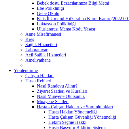
Bebek dostu Eczacılarımıza Bilgi Metni
Ebe Polikliniği
Gebe Okulu
Kilis İl Umumi Hıfzıssıhha Kurul Kararı (2022 09
Laktasyon Polikliniği
Uluslararası Mama Kodu Yasası
Anne Misafirhanesi
Kreş
Sağlık Hizmetleri
Laboratuvar
Acil Sağlık Hizmetleri
Ameliyathane
Yönlendirme
Çalışan Hakları
Hasta Rehberi
Nasıl Randevu Alınır?
Ziyaret Saatleri ve Kuralları
Nasıl Muayene Olursunuz
Muayene Saatleri
Hasta - Çalışan Hakları ve Sorumlulukları
Hasta Hakları Yönetmeliği
Hasta Çalışan Güvenliği Yönetmeliği
Hekim Seçme Hakkı
Hasta Başvuru Bildirim Sistemi