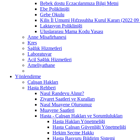
Bebek dostu Eczacılarımıza Bilgi Metni
Ebe Polikliniği
Gebe Okulu
Kilis İl Umumi Hıfzıssıhha Kurul Kararı (2022 09
Laktasyon Polikliniği
Uluslararası Mama Kodu Yasası
Anne Misafirhanesi
Kreş
Sağlık Hizmetleri
Laboratuvar
Acil Sağlık Hizmetleri
Ameliyathane
Yönlendirme
Çalışan Hakları
Hasta Rehberi
Nasıl Randevu Alınır?
Ziyaret Saatleri ve Kuralları
Nasıl Muayene Olursunuz
Muayene Saatleri
Hasta - Çalışan Hakları ve Sorumlulukları
Hasta Hakları Yönetmeliği
Hasta Çalışan Güvenliği Yönetmeliği
Hekim Seçme Hakkı
Hasta Başvuru Bildirim Sistemi