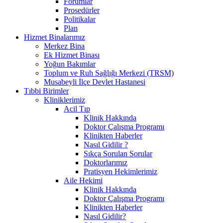
Forumlar
Prosedürler
Politikalar
Plan
Hizmet Binalarımız
Merkez Bina
Ek Hizmet Binası
Yoğun Bakımlar
Toplum ve Ruh Sağlığı Merkezi (TRSM)
Musabeyli İlçe Devlet Hastanesi
Tıbbi Birimler
Kliniklerimiz
Acil Tıp
Klinik Hakkında
Doktor Çalışma Programı
Klinikten Haberler
Nasıl Gidilir ?
Sıkça Sorulan Sorular
Doktorlarımız
Pratisyen Hekimlerimiz
Aile Hekimi
Klinik Hakkında
Doktor Çalışma Programı
Klinikten Haberler
Nasıl Gidilir?