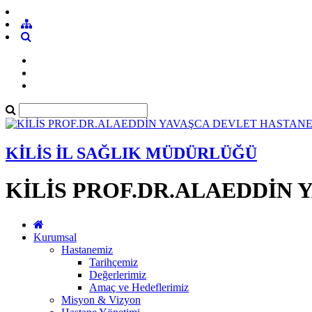
KİLİS İL SAĞLIK MÜDÜRLÜĞÜ
KİLİS PROF.DR.ALAEDDİN 
Kurumsal
Hastanemiz
Tarihçemiz
Değerlerimiz
Amaç ve Hedeflerimiz
Misyon & Vizyon