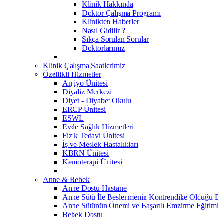
Klinik Hakkında
Doktor Çalışma Programı
Klinikten Haberler
Nasıl Gidilir ?
Sıkça Sorulan Sorular
Doktorlarımız
Klinik Çalışma Saatlerimiz
Özellikli Hizmetler
Anjiyo Ünitesi
Diyaliz Merkezi
Diyet - Diyabet Okulu
ERCP Ünitesi
ESWL
Evde Sağlık Hizmetleri
Fizik Tedavi Ünitesi
İş ve Meslek Hastalıkları
KBRN Ünitesi
Kemoterapi Ünitesi
Anne & Bebek
Anne Dostu Hastane
Anne Sütü İle Beslenmenin Kontrendike Olduğu 
Anne Sütünün Önemi ve Başarılı Emzirme Eğitim
Bebek Dostu