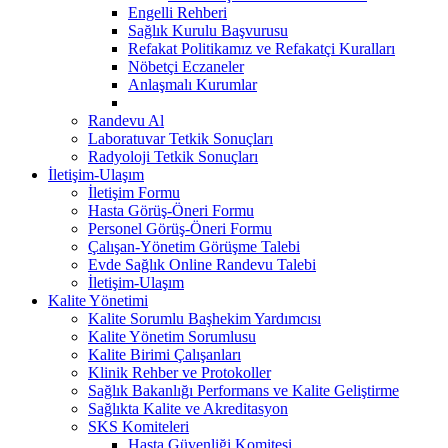
Engelli Rehberi
Sağlık Kurulu Başvurusu
Refakat Politikamız ve Refakatçi Kuralları
Nöbetçi Eczaneler
Anlaşmalı Kurumlar
Randevu Al
Laboratuvar Tetkik Sonuçları
Radyoloji Tetkik Sonuçları
İletişim-Ulaşım
İletişim Formu
Hasta Görüş-Öneri Formu
Personel Görüş-Öneri Formu
Çalışan-Yönetim Görüşme Talebi
Evde Sağlık Online Randevu Talebi
İletişim-Ulaşım
Kalite Yönetimi
Kalite Sorumlu Başhekim Yardımcısı
Kalite Yönetim Sorumlusu
Kalite Birimi Çalışanları
Klinik Rehber ve Protokoller
Sağlık Bakanlığı Performans ve Kalite Geliştirme
Sağlıkta Kalite ve Akreditasyon
SKS Komiteleri
Hasta Güvenliği Komitesi