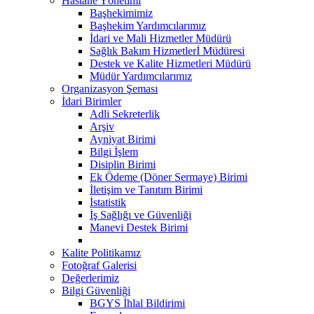
Hastane Yönetimi
Başhekimimiz
Başhekim Yardımcılarımız
İdari ve Mali Hizmetler Müdürü
Sağlık Bakım Hizmetlerİ Müdüresi
Destek ve Kalite Hizmetleri Müdürü
Müdür Yardımcılarımız
Organizasyon Şeması
İdari Birimler
Adli Sekreterlik
Arşiv
Ayniyat Birimi
Bilgi İşlem
Disiplin Birimi
Ek Ödeme (Döner Sermaye) Birimi
İletişim ve Tanıtım Birimi
İstatistik
İş Sağlığı ve Güvenliği
Manevi Destek Birimi
Kalite Politikamız
Fotoğraf Galerisi
Değerlerimiz
Bilgi Güvenliği
BGYS İhlal Bildirimi