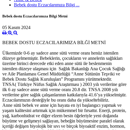
Bebek dostu Eczacılarımıza Bilgi ...
Bebek dostu Eczacılarımıza Bilgi Metni
05 Kasım 2024
BEBEK DOSTU ECZACILARIMIZA BİLĞİ METNİ
Ülkemizde 0-6 ay sadece anne sütü verme oranı henüz istenilen
düzeye gelmemiştir. Bebeklerin, çocukların ve annelerin sağlıkları
üzerine birinci derecede etki eden anne sütü ile beslenmenin
istenilen düzeye ulaşması için Sağlık Bakanlığı Ana Çocuk Sağlığı
ve Aile Planlaması Genel Müdürlüğü “Anne Sütünün Teşviki ve
Bebek Dostu Sağlık Kuruluşları” Programını yürütmektedir.
TNSA( Türkiye Nüfus Sağlık Araştırması ) 2003 yılı verilerine göre
ilk 6 ay sadece anne sütü verme oranı 20.8 dir. TNSA 2008 yılı
verilerine göre sağlık çalışanlarının katkılarıyla 41.6’ya yükselmiştir.
Eczacılarımızın desteğiyle bu oranı daha da yükseltebiliriz.
Anne sütü bebek ve anne için hayata en iyi başlangıcı yapmak ve
yaşam kalitesini artırmak için mükemmel bir fırsattır. Enerji, protein,
yağ, karbonhidrat ve diğer elzem besin öğeleriyle yeni doğanda
büyüme ve gelişmeyi sağlayan, bebeğin büyümesine paralel olarak
içeriği değişen biyolojik bir sıvı ve birçok biyoaktif enzim, hormon,