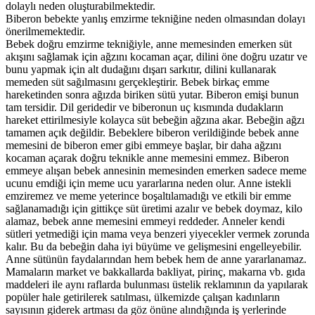
dolaylı neden oluşturabilmektedir.
Biberon bebekte yanlış emzirme tekniğine neden olmasından dolayı
önerilmemektedir.
Bebek doğru emzirme tekniğiyle, anne memesinden emerken süt
akışını sağlamak için ağzını kocaman açar, dilini öne doğru uzatır ve
bunu yapmak için alt dudağını dışarı sarkıtır, dilini kullanarak
memeden süt sağılmasını gerçekleştirir. Bebek birkaç emme
hareketinden sonra ağızda biriken sütü yutar. Biberon emişi bunun
tam tersidir. Dil geridedir ve biberonun uç kısmında dudakların
hareket ettirilmesiyle kolayca süt bebeğin ağzına akar. Bebeğin ağzı
tamamen açık değildir. Bebeklere biberon verildiğinde bebek anne
memesini de biberon emer gibi emmeye başlar, bir daha ağzını
kocaman açarak doğru teknikle anne memesini emmez. Biberon
emmeye alışan bebek annesinin memesinden emerken sadece meme
ucunu emdiği için meme ucu yararlarına neden olur. Anne istekli
emziremez ve meme yeterince boşaltılamadığı ve etkili bir emme
sağlanamadığı için gittikçe süt üretimi azalır ve bebek doymaz, kilo
alamaz, bebek anne memesini emmeyi reddeder. Anneler kendi
sütleri yetmediği için mama veya benzeri yiyecekler vermek zorunda
kalır. Bu da bebeğin daha iyi büyüme ve gelişmesini engelleyebilir.
Anne sütünün faydalarından hem bebek hem de anne yararlanamaz.
Mamaların market ve bakkallarda bakliyat, pirinç, makarna vb. gıda
maddeleri ile aynı raflarda bulunması üstelik reklamının da yapılarak
popüler hale getirilerek satılması, ülkemizde çalışan kadınların
sayısının giderek artması da göz önüne alındığında iş yerlerinde