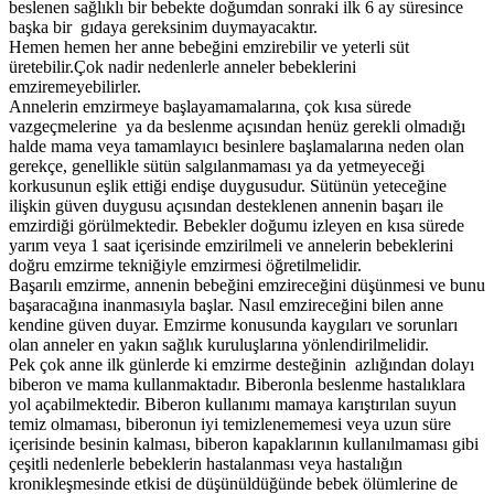
beslenen sağlıklı bir bebekte doğumdan sonraki ilk 6 ay süresince
başka bir gıdaya gereksinim duymayacaktır.
Hemen hemen her anne bebeğini emzirebilir ve yeterli süt
üretebilir.Çok nadir nedenlerle anneler bebeklerini
emziremeyebilirler.
Annelerin emzirmeye başlayamamalarına, çok kısa sürede
vazgeçmelerine ya da beslenme açısından henüz gerekli olmadığı
halde mama veya tamamlayıcı besinlere başlamalarına neden olan
gerekçe, genellikle sütün salgılanmaması ya da yetmeyeceği
korkusunun eşlik ettiği endişe duygusudur. Sütünün yeteceğine
ilişkin güven duygusu açısından desteklenen annenin başarı ile
emzirdiği görülmektedir. Bebekler doğumu izleyen en kısa sürede
yarım veya 1 saat içerisinde emzirilmeli ve annelerin bebeklerini
doğru emzirme tekniğiyle emzirmesi öğretilmelidir.
Başarılı emzirme, annenin bebeğini emzireceğini düşünmesi ve bunu
başaracağına inanmasıyla başlar. Nasıl emzireceğini bilen anne
kendine güven duyar. Emzirme konusunda kaygıları ve sorunları
olan anneler en yakın sağlık kuruluşlarına yönlendirilmelidir.
Pek çok anne ilk günlerde ki emzirme desteğinin azlığından dolayı
biberon ve mama kullanmaktadır. Biberonla beslenme hastalıklara
yol açabilmektedir. Biberon kullanımı mamaya karıştırılan suyun
temiz olmaması, biberonun iyi temizlenememesi veya uzun süre
içerisinde besinin kalması, biberon kapaklarının kullanılmaması gibi
çeşitli nedenlerle bebeklerin hastalanması veya hastalığın
kronikleşmesinde etkisi de düşünüldüğünde bebek ölümlerine de