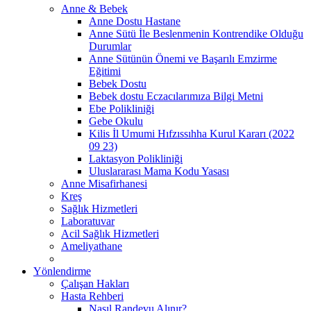
Anne & Bebek
Anne Dostu Hastane
Anne Sütü İle Beslenmenin Kontrendike Olduğu
Durumlar
Anne Sütünün Önemi ve Başarılı Emzirme
Eğitimi
Bebek Dostu
Bebek dostu Eczacılarımıza Bilgi Metni
Ebe Polikliniği
Gebe Okulu
Kilis İl Umumi Hıfzıssıhha Kurul Kararı (2022
09 23)
Laktasyon Polikliniği
Uluslararası Mama Kodu Yasası
Anne Misafirhanesi
Kreş
Sağlık Hizmetleri
Laboratuvar
Acil Sağlık Hizmetleri
Ameliyathane
Yönlendirme
Çalışan Hakları
Hasta Rehberi
Nasıl Randevu Alınır?