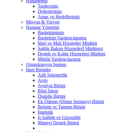
Hastanemiz
Tarihçemiz
Değerlerimiz
Amaç ve Hedeflerimiz
Misyon & Vizyon
Hastane Yönetimi
Başhekimimiz
Başhekim Yardımcılarımız
İdari ve Mali Hizmetler Müdürü
Sağlık Bakım Hizmetlerİ Müdüresi
Destek ve Kalite Hizmetleri Müdürü
Müdür Yardımcılarımız
Organizasyon Şeması
İdari Birimler
Adli Sekreterlik
Arşiv
Ayniyat Birimi
Bilgi İşlem
Disiplin Birimi
Ek Ödeme (Döner Sermaye) Birimi
İletişim ve Tanıtım Birimi
İstatistik
İş Sağlığı ve Güvenliği
Manevi Destek Birimi