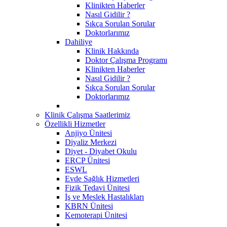
Klinikten Haberler
Nasıl Gidilir ?
Sıkça Sorulan Sorular
Doktorlarımız
Dahiliye
Klinik Hakkında
Doktor Çalışma Programı
Klinikten Haberler
Nasıl Gidilir ?
Sıkça Sorulan Sorular
Doktorlarımız
Klinik Çalışma Saatlerimiz
Özellikli Hizmetler
Anjiyo Ünitesi
Diyaliz Merkezi
Diyet - Diyabet Okulu
ERCP Ünitesi
ESWL
Evde Sağlık Hizmetleri
Fizik Tedavi Ünitesi
İş ve Meslek Hastalıkları
KBRN Ünitesi
Kemoterapi Ünitesi