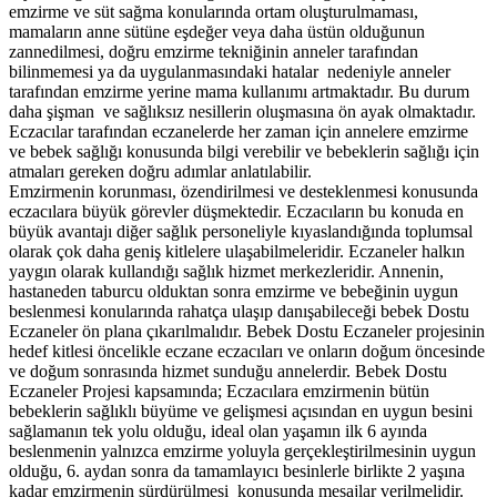
emzirme ve süt sağma konularında ortam oluşturulmaması,
mamaların anne sütüne eşdeğer veya daha üstün olduğunun
zannedilmesi, doğru emzirme tekniğinin anneler tarafından
bilinmemesi ya da uygulanmasındaki hatalar nedeniyle anneler
tarafından emzirme yerine mama kullanımı artmaktadır. Bu durum
daha şişman ve sağlıksız nesillerin oluşmasına ön ayak olmaktadır.
Eczacılar tarafından eczanelerde her zaman için annelere emzirme
ve bebek sağlığı konusunda bilgi verebilir ve bebeklerin sağlığı için
atmaları gereken doğru adımlar anlatılabilir.
Emzirmenin korunması, özendirilmesi ve desteklenmesi konusunda
eczacılara büyük görevler düşmektedir. Eczacıların bu konuda en
büyük avantajı diğer sağlık personeliyle kıyaslandığında toplumsal
olarak çok daha geniş kitlelere ulaşabilmeleridir. Eczaneler halkın
yaygın olarak kullandığı sağlık hizmet merkezleridir. Annenin,
hastaneden taburcu olduktan sonra emzirme ve bebeğinin uygun
beslenmesi konularında rahatça ulaşıp danışabileceği bebek Dostu
Eczaneler ön plana çıkarılmalıdır. Bebek Dostu Eczaneler projesinin
hedef kitlesi öncelikle eczane eczacıları ve onların doğum öncesinde
ve doğum sonrasında hizmet sunduğu annelerdir. Bebek Dostu
Eczaneler Projesi kapsamında; Eczacılara emzirmenin bütün
bebeklerin sağlıklı büyüme ve gelişmesi açısından en uygun besini
sağlamanın tek yolu olduğu, ideal olan yaşamın ilk 6 ayında
beslenmenin yalnızca emzirme yoluyla gerçekleştirilmesinin uygun
olduğu, 6. aydan sonra da tamamlayıcı besinlerle birlikte 2 yaşına
kadar emzirmenin sürdürülmesi konusunda mesajlar verilmelidir.