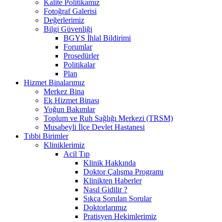
Kalite Politikamız
Fotoğraf Galerisi
Değerlerimiz
Bilgi Güvenliği
BGYS İhlal Bildirimi
Forumlar
Prosedürler
Politikalar
Plan
Hizmet Binalarımız
Merkez Bina
Ek Hizmet Binası
Yoğun Bakımlar
Toplum ve Ruh Sağlığı Merkezi (TRSM)
Musabeyli İlçe Devlet Hastanesi
Tıbbi Birimler
Kliniklerimiz
Acil Tıp
Klinik Hakkında
Doktor Çalışma Programı
Klinikten Haberler
Nasıl Gidilir ?
Sıkça Sorulan Sorular
Doktorlarımız
Pratisyen Hekimlerimiz