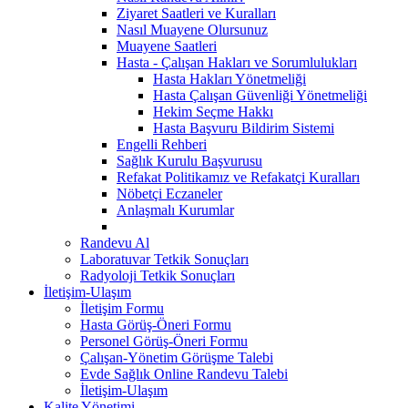
Ziyaret Saatleri ve Kuralları
Nasıl Muayene Olursunuz
Muayene Saatleri
Hasta - Çalışan Hakları ve Sorumlulukları
Hasta Hakları Yönetmeliği
Hasta Çalışan Güvenliği Yönetmeliği
Hekim Seçme Hakkı
Hasta Başvuru Bildirim Sistemi
Engelli Rehberi
Sağlık Kurulu Başvurusu
Refakat Politikamız ve Refakatçi Kuralları
Nöbetçi Eczaneler
Anlaşmalı Kurumlar
Randevu Al
Laboratuvar Tetkik Sonuçları
Radyoloji Tetkik Sonuçları
İletişim-Ulaşım
İletişim Formu
Hasta Görüş-Öneri Formu
Personel Görüş-Öneri Formu
Çalışan-Yönetim Görüşme Talebi
Evde Sağlık Online Randevu Talebi
İletişim-Ulaşım
Kalite Yönetimi