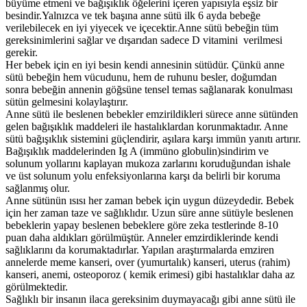
büyüme etmeni ve bağışıklık öğelerini içeren yapısıyla eşsiz bir
besindir.Yalnızca ve tek başına anne sütü ilk 6 ayda bebeğe
verilebilecek en iyi yiyecek ve içecektir.Anne sütü bebeğin tüm
gereksinimlerini sağlar ve dışarıdan sadece D vitamini verilmesi
gerekir.
Her bebek için en iyi besin kendi annesinin sütüdür. Çünkü anne
sütü bebeğin hem vücudunu, hem de ruhunu besler, doğumdan
sonra bebeğin annenin göğsüne tensel temas sağlanarak konulması
sütün gelmesini kolaylaştırır.
Anne sütü ile beslenen bebekler emzirildikleri sürece anne sütünden
gelen bağışıklık maddeleri ile hastalıklardan korunmaktadır. Anne
sütü bağışıklık sistemini güçlendirir, aşılara karşı immün yanıtı artırır.
Bağışıklık maddelerinden Ig A (immüno globulin)sindirim ve
solunum yollarını kaplayan mukoza zarlarını koruduğundan ishale
ve üst solunum yolu enfeksiyonlarına karşı da belirli bir koruma
sağlanmış olur.
Anne sütünün ısısı her zaman bebek için uygun düzeydedir. Bebek
için her zaman taze ve sağlıklıdır. Uzun süre anne sütüyle beslenen
bebeklerin yapay beslenen bebeklere göre zeka testlerinde 8-10
puan daha aldıkları görülmüştür. Anneler emzirdiklerinde kendi
sağlıklarını da korumaktadırlar. Yapılan araştırmalarda emziren
annelerde meme kanseri, over (yumurtalık) kanseri, uterus (rahim)
kanseri, anemi, osteoporoz ( kemik erimesi) gibi hastalıklar daha az
görülmektedir.
Sağlıklı bir insanın ilaca gereksinim duymayacağı gibi anne sütü ile