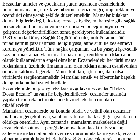
Eczacılar, anneler ve çocukların yararı açısından eczanelerinde
bulunan mamaları, emzik ve biberonları gözden geçirilip, reklam ve
özendirici olmayacak şekilde düzenlemelidir. Mamalar kulaktan
dolma bilgilerle değil, doktor, eczacı, diyetisyen, hemşire gibi sağlık
personeli tarafından annenin emzirmesi ve bebeğin büyüme ve
gelişmesi değerlendirildikten sonra gerekiyorsa kullanılmalıdır.
1981 yılında Dünya Sağlık Örgütü’nün oluşturduğu anne sütü
muadillerinin pazarlanması ile ilgili yasa, anne sütü ile beslenmeyi
korumaya yöneliktir. Tüm sağlık çalışanları da bu yasaya işlevsellik
kazandırmak amacıyla mama firmalarının, kendilerini reklam aracı
olarak kullanmalarına engel olmalıdır. Eczanelerdeki her türlü mama
reklamlarını, üzerinde firmanın ismi olan reklam amaçlı eşantiyonları
ortadan kaldırmak gerekir. Mama kutuları, içleri boş dahi olsa
vitrinlerde sergilenmemelidir. Mamalar, emzik ve biberonlar kapaklı
dolaplarda muhafaza edilmelidir.
Eczanelerinde bu projeyi eksiksiz uygulayan eczacılar “Bebek
Dostu Eczane” unvanı ile belgelendirilecek, eczaneler arasında
yapılan ticari rekabetin ötesinde hizmet rekabeti ön plana
çıkabilecektir.
Mamaların eczanelerde bu konuda bilgili ve yetkili olan eczacılar
tarafından gerçek ihtiyaç sahibine satılması halk sağlığı açısından da
oldukça önemlidir. Aynı zamanda mamaların marketlerde değil
eczanelerde satılması gereği de ortaya konulacaktır. Eczacılar,
sadece mamaları raftan alıp vermek durumunda kalmayacak, eczacı
olmanın sorumluluğu içinde halk sağlığını öne çıkararak, topluma