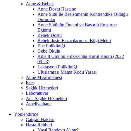
Anne & Bebek
Anne Dostu Hastane
Anne Sütü İle Beslenmenin Kontrendike Olduğu
Durumlar
Anne Sütünün Önemi ve Başarılı Emzirme
Eğitimi
Bebek Dostu
Bebek dostu Eczacılarımıza Bilgi Metni
Ebe Polikliniği
Gebe Okulu
Kilis İl Umumi Hıfzıssıhha Kurul Kararı (2022
09 23)
Laktasyon Polikliniği
Uluslararası Mama Kodu Yasası
Anne Misafirhanesi
Kreş
Sağlık Hizmetleri
Laboratuvar
Acil Sağlık Hizmetleri
Ameliyathane
Yönlendirme
Çalışan Hakları
Hasta Rehberi
Nasıl Randevu Alınır?