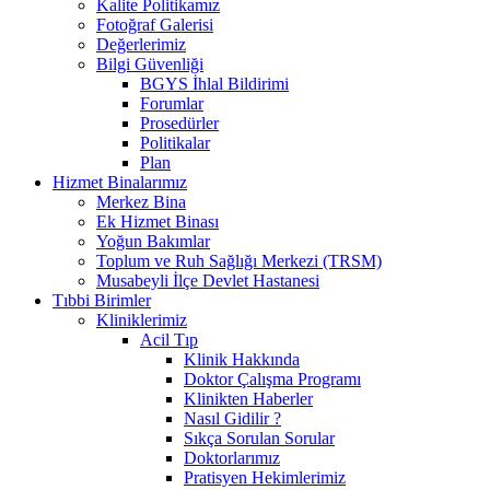
Kalite Politikamız
Fotoğraf Galerisi
Değerlerimiz
Bilgi Güvenliği
BGYS İhlal Bildirimi
Forumlar
Prosedürler
Politikalar
Plan
Hizmet Binalarımız
Merkez Bina
Ek Hizmet Binası
Yoğun Bakımlar
Toplum ve Ruh Sağlığı Merkezi (TRSM)
Musabeyli İlçe Devlet Hastanesi
Tıbbi Birimler
Kliniklerimiz
Acil Tıp
Klinik Hakkında
Doktor Çalışma Programı
Klinikten Haberler
Nasıl Gidilir ?
Sıkça Sorulan Sorular
Doktorlarımız
Pratisyen Hekimlerimiz