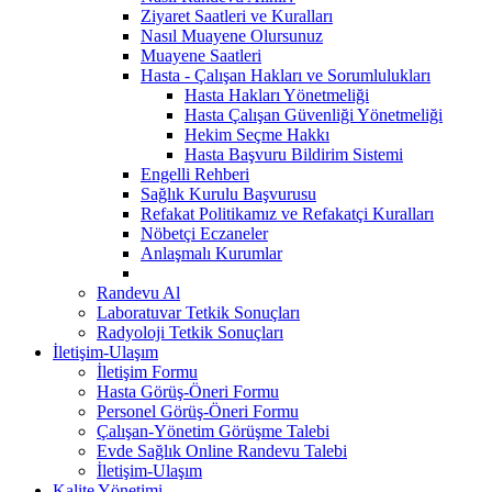
Ziyaret Saatleri ve Kuralları
Nasıl Muayene Olursunuz
Muayene Saatleri
Hasta - Çalışan Hakları ve Sorumlulukları
Hasta Hakları Yönetmeliği
Hasta Çalışan Güvenliği Yönetmeliği
Hekim Seçme Hakkı
Hasta Başvuru Bildirim Sistemi
Engelli Rehberi
Sağlık Kurulu Başvurusu
Refakat Politikamız ve Refakatçi Kuralları
Nöbetçi Eczaneler
Anlaşmalı Kurumlar
Randevu Al
Laboratuvar Tetkik Sonuçları
Radyoloji Tetkik Sonuçları
İletişim-Ulaşım
İletişim Formu
Hasta Görüş-Öneri Formu
Personel Görüş-Öneri Formu
Çalışan-Yönetim Görüşme Talebi
Evde Sağlık Online Randevu Talebi
İletişim-Ulaşım
Kalite Yönetimi