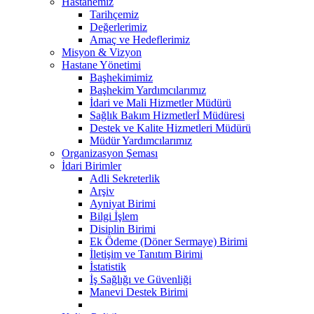
Hastanemiz
Tarihçemiz
Değerlerimiz
Amaç ve Hedeflerimiz
Misyon & Vizyon
Hastane Yönetimi
Başhekimimiz
Başhekim Yardımcılarımız
İdari ve Mali Hizmetler Müdürü
Sağlık Bakım Hizmetlerİ Müdüresi
Destek ve Kalite Hizmetleri Müdürü
Müdür Yardımcılarımız
Organizasyon Şeması
İdari Birimler
Adli Sekreterlik
Arşiv
Ayniyat Birimi
Bilgi İşlem
Disiplin Birimi
Ek Ödeme (Döner Sermaye) Birimi
İletişim ve Tanıtım Birimi
İstatistik
İş Sağlığı ve Güvenliği
Manevi Destek Birimi