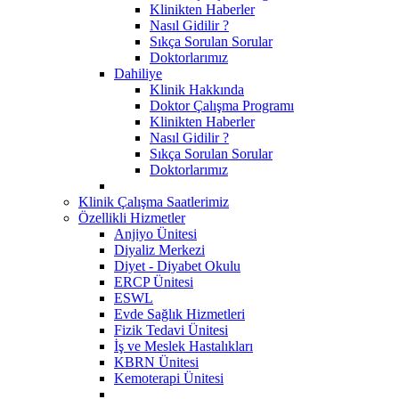
Klinikten Haberler
Nasıl Gidilir ?
Sıkça Sorulan Sorular
Doktorlarımız
Dahiliye
Klinik Hakkında
Doktor Çalışma Programı
Klinikten Haberler
Nasıl Gidilir ?
Sıkça Sorulan Sorular
Doktorlarımız
Klinik Çalışma Saatlerimiz
Özellikli Hizmetler
Anjiyo Ünitesi
Diyaliz Merkezi
Diyet - Diyabet Okulu
ERCP Ünitesi
ESWL
Evde Sağlık Hizmetleri
Fizik Tedavi Ünitesi
İş ve Meslek Hastalıkları
KBRN Ünitesi
Kemoterapi Ünitesi