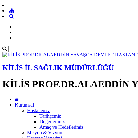
KİLİS İL SAĞLIK MÜDÜRLÜĞÜ
KİLİS PROF.DR.ALAEDDİN 
Kurumsal
Hastanemiz
Tarihçemiz
Değerlerimiz
Amaç ve Hedeflerimiz
Misyon & Vizyon