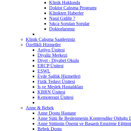
Klinik Hakkında
Doktor Çalışma Programı
Klinikten Haberler
Nasıl Gidilir ?
Sıkça Sorulan Sorular
Doktorlarımız
Klinik Çalışma Saatlerimiz
Özellikli Hizmetler
Anjiyo Ünitesi
Diyaliz Merkezi
Diyet - Diyabet Okulu
ERCP Ünitesi
ESWL
Evde Sağlık Hizmetleri
Fizik Tedavi Ünitesi
İş ve Meslek Hastalıkları
KBRN Ünitesi
Kemoterapi Ünitesi
Anne & Bebek
Anne Dostu Hastane
Anne Sütü İle Beslenmenin Kontrendike Olduğu 
Anne Sütünün Önemi ve Başarılı Emzirme Eğitim
Bebek Dostu