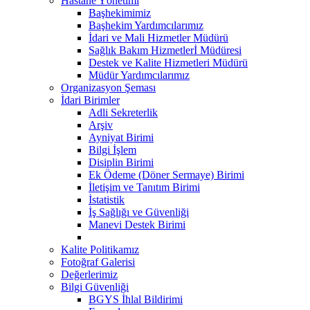
Hastane Yönetimi
Başhekimimiz
Başhekim Yardımcılarımız
İdari ve Mali Hizmetler Müdürü
Sağlık Bakım Hizmetlerİ Müdüresi
Destek ve Kalite Hizmetleri Müdürü
Müdür Yardımcılarımız
Organizasyon Şeması
İdari Birimler
Adli Sekreterlik
Arşiv
Ayniyat Birimi
Bilgi İşlem
Disiplin Birimi
Ek Ödeme (Döner Sermaye) Birimi
İletişim ve Tanıtım Birimi
İstatistik
İş Sağlığı ve Güvenliği
Manevi Destek Birimi
Kalite Politikamız
Fotoğraf Galerisi
Değerlerimiz
Bilgi Güvenliği
BGYS İhlal Bildirimi