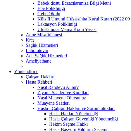
Bebek dostu Eczacılarımıza Bilgi Metni
Ebe Polikliniği
Gebe Okulu
Kilis İl Umumi Hıfzıssıhha Kurul Kararı (2022 09
Laktasyon Polikliniği
Uluslararası Mama Kodu Yasası
Anne Misafirhanesi
Kreş
Sağlık Hizmetleri
Laboratuvar
Acil Sağlık Hizmetleri
Ameliyathane
Yönlendirme
Çalışan Hakları
Hasta Rehberi
Nasıl Randevu Alınır?
Ziyaret Saatleri ve Kuralları
Nasıl Muayene Olursunuz
Muayene Saatleri
Hasta - Çalışan Hakları ve Sorumlulukları
Hasta Hakları Yönetmeliği
Hasta Çalışan Güvenliği Yönetmeliği
Hekim Seçme Hakkı
Hasta Başvuru Bildirim Sistemi