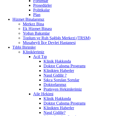
Forumlar
Prosedürler
Politikalar
Plan
Hizmet Binalarımız
Merkez Bina
Ek Hizmet Binası
Yoğun Bakımlar
Toplum ve Ruh Sağlığı Merkezi (TRSM)
Musabeyli İlçe Devlet Hastanesi
Tıbbi Birimler
Kliniklerimiz
Acil Tıp
Klinik Hakkında
Doktor Çalışma Programı
Klinikten Haberler
Nasıl Gidilir ?
Sıkça Sorulan Sorular
Doktorlarımız
Pratisyen Hekimlerimiz
Aile Hekimi
Klinik Hakkında
Doktor Çalışma Programı
Klinikten Haberler
Nasıl Gidilir?