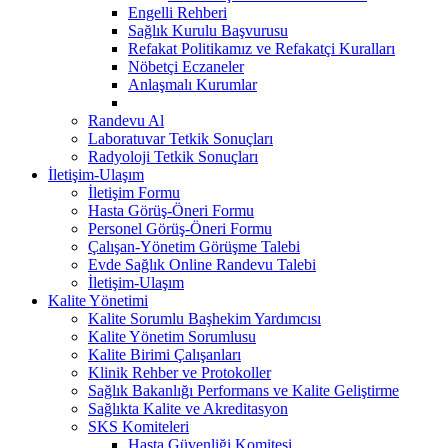
Engelli Rehberi
Sağlık Kurulu Başvurusu
Refakat Politikamız ve Refakatçi Kuralları
Nöbetçi Eczaneler
Anlaşmalı Kurumlar
Randevu Al
Laboratuvar Tetkik Sonuçları
Radyoloji Tetkik Sonuçları
İletişim-Ulaşım
İletişim Formu
Hasta Görüş-Öneri Formu
Personel Görüş-Öneri Formu
Çalışan-Yönetim Görüşme Talebi
Evde Sağlık Online Randevu Talebi
İletişim-Ulaşım
Kalite Yönetimi
Kalite Sorumlu Başhekim Yardımcısı
Kalite Yönetim Sorumlusu
Kalite Birimi Çalışanları
Klinik Rehber ve Protokoller
Sağlık Bakanlığı Performans ve Kalite Geliştirme
Sağlıkta Kalite ve Akreditasyon
SKS Komiteleri
Hasta Güvenliği Komitesi