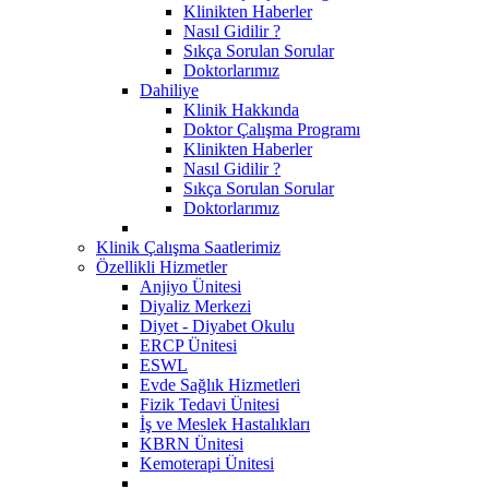
Klinikten Haberler
Nasıl Gidilir ?
Sıkça Sorulan Sorular
Doktorlarımız
Dahiliye
Klinik Hakkında
Doktor Çalışma Programı
Klinikten Haberler
Nasıl Gidilir ?
Sıkça Sorulan Sorular
Doktorlarımız
Klinik Çalışma Saatlerimiz
Özellikli Hizmetler
Anjiyo Ünitesi
Diyaliz Merkezi
Diyet - Diyabet Okulu
ERCP Ünitesi
ESWL
Evde Sağlık Hizmetleri
Fizik Tedavi Ünitesi
İş ve Meslek Hastalıkları
KBRN Ünitesi
Kemoterapi Ünitesi