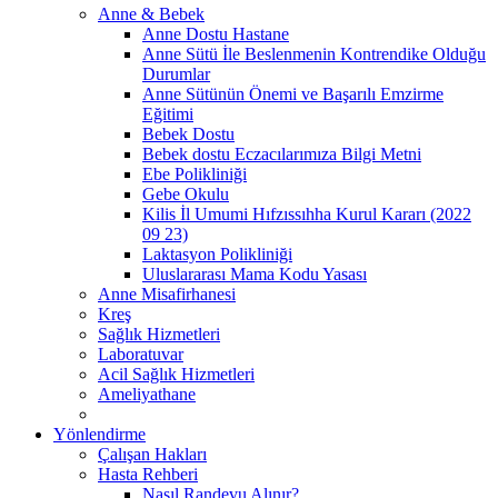
Anne & Bebek
Anne Dostu Hastane
Anne Sütü İle Beslenmenin Kontrendike Olduğu
Durumlar
Anne Sütünün Önemi ve Başarılı Emzirme
Eğitimi
Bebek Dostu
Bebek dostu Eczacılarımıza Bilgi Metni
Ebe Polikliniği
Gebe Okulu
Kilis İl Umumi Hıfzıssıhha Kurul Kararı (2022
09 23)
Laktasyon Polikliniği
Uluslararası Mama Kodu Yasası
Anne Misafirhanesi
Kreş
Sağlık Hizmetleri
Laboratuvar
Acil Sağlık Hizmetleri
Ameliyathane
Yönlendirme
Çalışan Hakları
Hasta Rehberi
Nasıl Randevu Alınır?