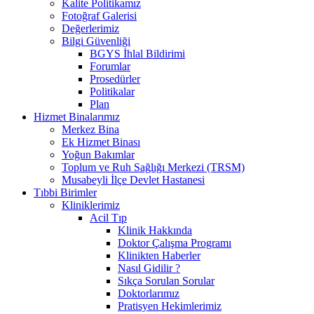
Kalite Politikamız
Fotoğraf Galerisi
Değerlerimiz
Bilgi Güvenliği
BGYS İhlal Bildirimi
Forumlar
Prosedürler
Politikalar
Plan
Hizmet Binalarımız
Merkez Bina
Ek Hizmet Binası
Yoğun Bakımlar
Toplum ve Ruh Sağlığı Merkezi (TRSM)
Musabeyli İlçe Devlet Hastanesi
Tıbbi Birimler
Kliniklerimiz
Acil Tıp
Klinik Hakkında
Doktor Çalışma Programı
Klinikten Haberler
Nasıl Gidilir ?
Sıkça Sorulan Sorular
Doktorlarımız
Pratisyen Hekimlerimiz