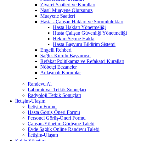
Ziyaret Saatleri ve Kuralları
Nasıl Muayene Olursunuz
Muayene Saatleri
Hasta - Çalışan Hakları ve Sorumlulukları
Hasta Hakları Yönetmeliği
Hasta Çalışan Güvenliği Yönetmeliği
Hekim Seçme Hakkı
Hasta Başvuru Bildirim Sistemi
Engelli Rehberi
Sağlık Kurulu Başvurusu
Refakat Politikamız ve Refakatçi Kuralları
Nöbetçi Eczaneler
Anlaşmalı Kurumlar
Randevu Al
Laboratuvar Tetkik Sonuçları
Radyoloji Tetkik Sonuçları
İletişim-Ulaşım
İletişim Formu
Hasta Görüş-Öneri Formu
Personel Görüş-Öneri Formu
Çalışan-Yönetim Görüşme Talebi
Evde Sağlık Online Randevu Talebi
İletişim-Ulaşım
Kalite Yönetimi