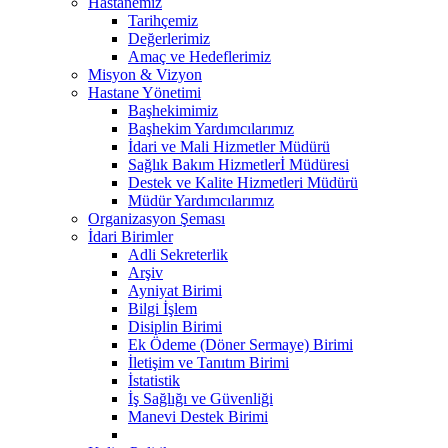
Hastanemiz
Tarihçemiz
Değerlerimiz
Amaç ve Hedeflerimiz
Misyon & Vizyon
Hastane Yönetimi
Başhekimimiz
Başhekim Yardımcılarımız
İdari ve Mali Hizmetler Müdürü
Sağlık Bakım Hizmetlerİ Müdüresi
Destek ve Kalite Hizmetleri Müdürü
Müdür Yardımcılarımız
Organizasyon Şeması
İdari Birimler
Adli Sekreterlik
Arşiv
Ayniyat Birimi
Bilgi İşlem
Disiplin Birimi
Ek Ödeme (Döner Sermaye) Birimi
İletişim ve Tanıtım Birimi
İstatistik
İş Sağlığı ve Güvenliği
Manevi Destek Birimi