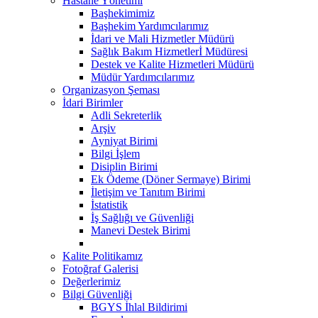
Hastane Yönetimi
Başhekimimiz
Başhekim Yardımcılarımız
İdari ve Mali Hizmetler Müdürü
Sağlık Bakım Hizmetlerİ Müdüresi
Destek ve Kalite Hizmetleri Müdürü
Müdür Yardımcılarımız
Organizasyon Şeması
İdari Birimler
Adli Sekreterlik
Arşiv
Ayniyat Birimi
Bilgi İşlem
Disiplin Birimi
Ek Ödeme (Döner Sermaye) Birimi
İletişim ve Tanıtım Birimi
İstatistik
İş Sağlığı ve Güvenliği
Manevi Destek Birimi
Kalite Politikamız
Fotoğraf Galerisi
Değerlerimiz
Bilgi Güvenliği
BGYS İhlal Bildirimi