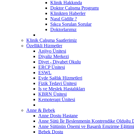
Klinik Hakkında
Doktor Çalışma Programı
Klinikten Haberler
Nasıl Gidilir ?
Sıkça Sorulan Sorular
Doktorlarımız
Klinik Çalışma Saatlerimiz
Özellikli Hizmetler
Anjiyo Ünitesi
Diyaliz Merkezi
Diyet - Diyabet Okulu
ERCP Ünitesi
ESWL
Evde Sağlık Hizmetleri
Fizik Tedavi Ünitesi
İş ve Meslek Hastalıkları
KBRN Ünitesi
Kemoterapi Ünitesi
Anne & Bebek
Anne Dostu Hastane
Anne Sütü İle Beslenmenin Kontrendike Olduğu 
Anne Sütünün Önemi ve Başarılı Emzirme Eğitim
Bebek Dostu