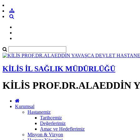
KİLİS İL SAĞLIK MÜDÜRLÜĞÜ
KİLİS PROF.DR.ALAEDDİN 
Kurumsal
Hastanemiz
Tarihçemiz
Değerlerimiz
Amaç ve Hedeflerimiz
Misyon & Vizyon