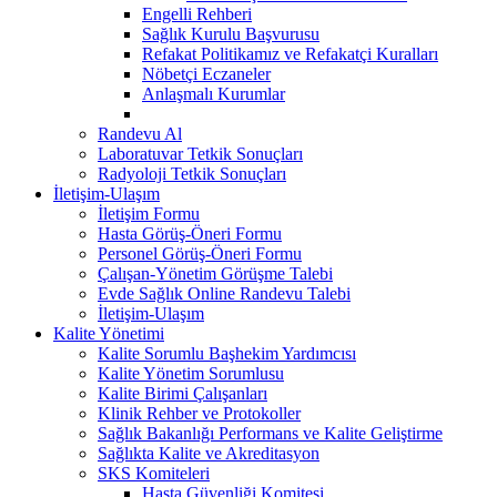
Engelli Rehberi
Sağlık Kurulu Başvurusu
Refakat Politikamız ve Refakatçi Kuralları
Nöbetçi Eczaneler
Anlaşmalı Kurumlar
Randevu Al
Laboratuvar Tetkik Sonuçları
Radyoloji Tetkik Sonuçları
İletişim-Ulaşım
İletişim Formu
Hasta Görüş-Öneri Formu
Personel Görüş-Öneri Formu
Çalışan-Yönetim Görüşme Talebi
Evde Sağlık Online Randevu Talebi
İletişim-Ulaşım
Kalite Yönetimi
Kalite Sorumlu Başhekim Yardımcısı
Kalite Yönetim Sorumlusu
Kalite Birimi Çalışanları
Klinik Rehber ve Protokoller
Sağlık Bakanlığı Performans ve Kalite Geliştirme
Sağlıkta Kalite ve Akreditasyon
SKS Komiteleri
Hasta Güvenliği Komitesi