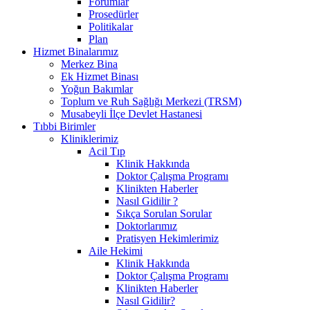
Forumlar
Prosedürler
Politikalar
Plan
Hizmet Binalarımız
Merkez Bina
Ek Hizmet Binası
Yoğun Bakımlar
Toplum ve Ruh Sağlığı Merkezi (TRSM)
Musabeyli İlçe Devlet Hastanesi
Tıbbi Birimler
Kliniklerimiz
Acil Tıp
Klinik Hakkında
Doktor Çalışma Programı
Klinikten Haberler
Nasıl Gidilir ?
Sıkça Sorulan Sorular
Doktorlarımız
Pratisyen Hekimlerimiz
Aile Hekimi
Klinik Hakkında
Doktor Çalışma Programı
Klinikten Haberler
Nasıl Gidilir?