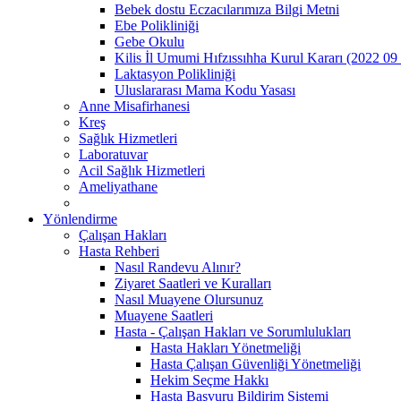
Bebek dostu Eczacılarımıza Bilgi Metni
Ebe Polikliniği
Gebe Okulu
Kilis İl Umumi Hıfzıssıhha Kurul Kararı (2022 09
Laktasyon Polikliniği
Uluslararası Mama Kodu Yasası
Anne Misafirhanesi
Kreş
Sağlık Hizmetleri
Laboratuvar
Acil Sağlık Hizmetleri
Ameliyathane
Yönlendirme
Çalışan Hakları
Hasta Rehberi
Nasıl Randevu Alınır?
Ziyaret Saatleri ve Kuralları
Nasıl Muayene Olursunuz
Muayene Saatleri
Hasta - Çalışan Hakları ve Sorumlulukları
Hasta Hakları Yönetmeliği
Hasta Çalışan Güvenliği Yönetmeliği
Hekim Seçme Hakkı
Hasta Başvuru Bildirim Sistemi