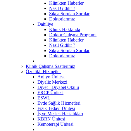
Klinikten Haberler
Nasıl Gidilir ?
Sıkça Sorulan Sorular
Doktorlarımız
Dahiliye
Klinik Hakkında
Doktor Çalışma Programı
Klinikten Haberler
Nasıl Gidilir ?
Sıkça Sorulan Sorular
Doktorlarımız
Klinik Çalışma Saatlerimiz
Özellikli Hizmetler
Anjiyo Ünitesi
Diyaliz Merkezi
Diyet - Diyabet Okulu
ERCP Ünitesi
ESWL
Evde Sağlık Hizmetleri
Fizik Tedavi Ünitesi
İş ve Meslek Hastalıkları
KBRN Ünitesi
Kemoterapi Ünitesi