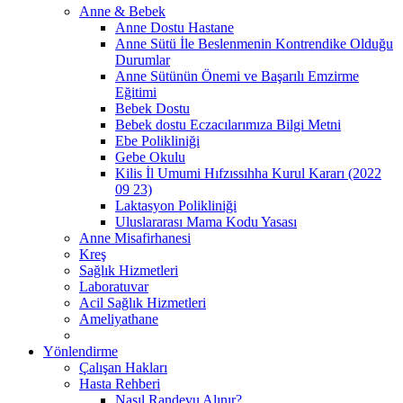
Anne & Bebek
Anne Dostu Hastane
Anne Sütü İle Beslenmenin Kontrendike Olduğu
Durumlar
Anne Sütünün Önemi ve Başarılı Emzirme
Eğitimi
Bebek Dostu
Bebek dostu Eczacılarımıza Bilgi Metni
Ebe Polikliniği
Gebe Okulu
Kilis İl Umumi Hıfzıssıhha Kurul Kararı (2022
09 23)
Laktasyon Polikliniği
Uluslararası Mama Kodu Yasası
Anne Misafirhanesi
Kreş
Sağlık Hizmetleri
Laboratuvar
Acil Sağlık Hizmetleri
Ameliyathane
Yönlendirme
Çalışan Hakları
Hasta Rehberi
Nasıl Randevu Alınır?