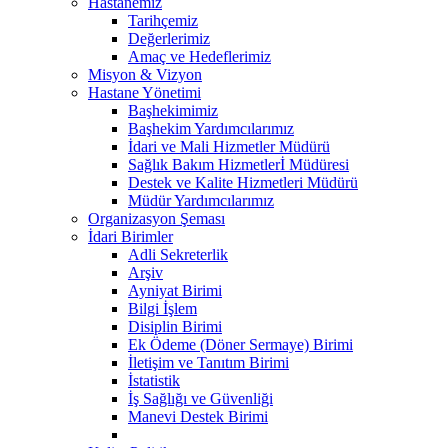
Hastanemiz
Tarihçemiz
Değerlerimiz
Amaç ve Hedeflerimiz
Misyon & Vizyon
Hastane Yönetimi
Başhekimimiz
Başhekim Yardımcılarımız
İdari ve Mali Hizmetler Müdürü
Sağlık Bakım Hizmetlerİ Müdüresi
Destek ve Kalite Hizmetleri Müdürü
Müdür Yardımcılarımız
Organizasyon Şeması
İdari Birimler
Adli Sekreterlik
Arşiv
Ayniyat Birimi
Bilgi İşlem
Disiplin Birimi
Ek Ödeme (Döner Sermaye) Birimi
İletişim ve Tanıtım Birimi
İstatistik
İş Sağlığı ve Güvenliği
Manevi Destek Birimi