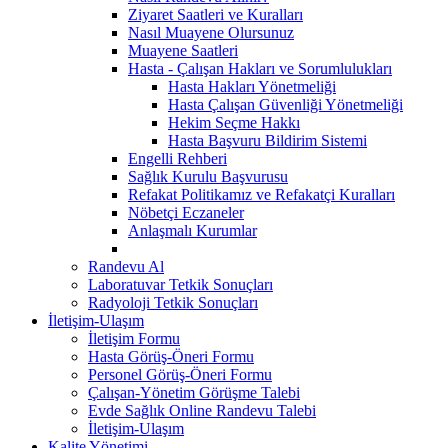
Ziyaret Saatleri ve Kuralları
Nasıl Muayene Olursunuz
Muayene Saatleri
Hasta - Çalışan Hakları ve Sorumlulukları
Hasta Hakları Yönetmeliği
Hasta Çalışan Güvenliği Yönetmeliği
Hekim Seçme Hakkı
Hasta Başvuru Bildirim Sistemi
Engelli Rehberi
Sağlık Kurulu Başvurusu
Refakat Politikamız ve Refakatçi Kuralları
Nöbetçi Eczaneler
Anlaşmalı Kurumlar
Randevu Al
Laboratuvar Tetkik Sonuçları
Radyoloji Tetkik Sonuçları
İletişim-Ulaşım
İletişim Formu
Hasta Görüş-Öneri Formu
Personel Görüş-Öneri Formu
Çalışan-Yönetim Görüşme Talebi
Evde Sağlık Online Randevu Talebi
İletişim-Ulaşım
Kalite Yönetimi