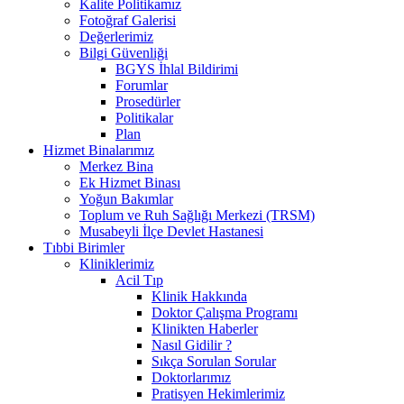
Kalite Politikamız
Fotoğraf Galerisi
Değerlerimiz
Bilgi Güvenliği
BGYS İhlal Bildirimi
Forumlar
Prosedürler
Politikalar
Plan
Hizmet Binalarımız
Merkez Bina
Ek Hizmet Binası
Yoğun Bakımlar
Toplum ve Ruh Sağlığı Merkezi (TRSM)
Musabeyli İlçe Devlet Hastanesi
Tıbbi Birimler
Kliniklerimiz
Acil Tıp
Klinik Hakkında
Doktor Çalışma Programı
Klinikten Haberler
Nasıl Gidilir ?
Sıkça Sorulan Sorular
Doktorlarımız
Pratisyen Hekimlerimiz